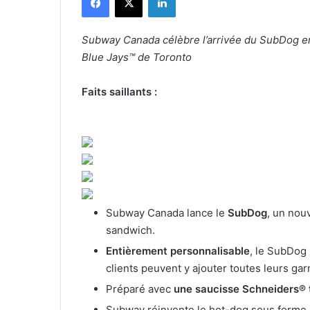
Subway Canada célèbre l’arrivée du SubDog en 
Blue Jays™ de Toronto
Faits saillants :
Subway Canada lance le
SubDog
, un no
sandwich.
Entièrement personnalisable
, le SubDog 
clients peuvent y ajouter toutes leurs gar
Préparé avec
une saucisse Schneiders® 
Subway réinvente le hot-dog sous forme 