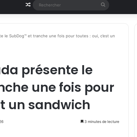
Article Aléatoire
Rechercher
le SubDog™ et tranche une fois pour toutes : oui, c’est un
a présente le
che une fois pour
est un sandwich
26
3 minutes de lecture