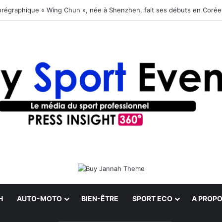
orégraphique « Wing Chun », née à Shenzhen, fait ses débuts en Coré
H
AUTO-MOTO
BIEN-ÊTRE
SPORT ECO
A PROPO