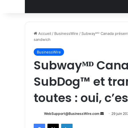
Accueil
/
BusinessWire
/
Subwayᴹᴰ Canada présente 
sandwich
BusinessWire
Subwayᴹᴰ Canad
SubDog™ et tran
toutes : oui, c’
Envoyer
WebSupport@BusinessWire.com
29 juin 20
un
Facebook
X
Linkedin
courriel