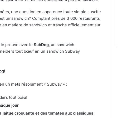
s, une question en apparence toute simple suscite
’est un sandwich? Comptant près de 3 000 restaurants
e en matière de sandwich et tranche officiellement sur
 le prouve avec le
SubDog
, un sandwich
chneiders tout bœuf en un sandwich Subway
og!
en un mets résolument « Subway » :
iders tout bœuf
haque jour
la laitue croquante et des tomates aux classiques