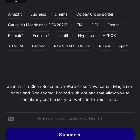
Amazfit
Business
cinema
Corpay Cross-Border
Coupe du Monde de la FIFA 2026™
FIA
FIFA
Football
Formule1
Formule 1
health
Hyperice
HYROX
JO 2024
Lenovo
PARIS GAMES WEEK
PUMA
sport
Jannah is a Clean Responsive WordPress Newspaper, Magazine,
News and Blog theme. Packed with options that allow you to
completely customize your website to your needs.
Entrez
votre
adresse
Email