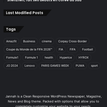
Shenzhen, fait ses débuts en Corée du Sud
Last Modified Posts
Tags
Amazfit
Business
cinema
Corpay Cross-Border
Coupe du Monde de la FIFA 2026™
FIA
FIFA
Football
Formule1
Formule 1
health
Hyperice
HYROX
JO 2024
Lenovo
PARIS GAMES WEEK
PUMA
sport
Jannah is a Clean Responsive WordPress Newspaper, Magazine,
News and Blog theme. Packed with options that allow you to
completely customize your website to your needs.