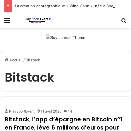
La création chorégraphique « Wing Chun », née à Shenzhen, fait ses débuts en Corée du Sud
Menu
R
Accueil
/
Bitstack
Bitstack
PlaySportEvent
11 avril 2025
14
Bitstack, l’app d’épargne en Bitcoin n°1
en France, lève 5 millions d’euros pour