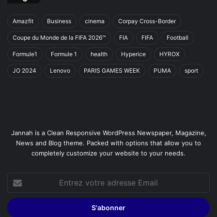
Amazfit
Business
cinema
Corpay Cross-Border
Coupe du Monde de la FIFA 2026™
FIA
FIFA
Football
Formule1
Formule 1
health
Hyperice
HYROX
JO 2024
Lenovo
PARIS GAMES WEEK
PUMA
sport
Jannah is a Clean Responsive WordPress Newspaper, Magazine,
News and Blog theme. Packed with options that allow you to
completely customize your website to your needs.
Entrez
votre
adresse
Email