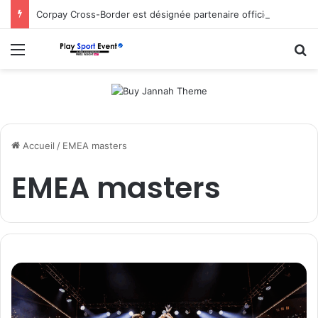
Corpay Cross-Border est désignée partenaire officiel de change d’Ultimate Sevens
Menu
R
Accueil
/
EMEA masters
EMEA masters