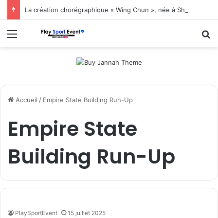
La création chorégraphique « Wing Chun », née à Shenzhen, fait ses débuts en Corée du Sud
Menu
R
Accueil
/
Empire State Building Run-Up
Empire State
Building Run-Up
PlaySportEvent
15 juillet 2025