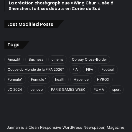
La création chorégraphique « Wing Chun », née à
Shenzhen, fait ses débuts en Corée du Sud
Last Modified Posts
Tags
Amazfit
Business
cinema
Corpay Cross-Border
Coupe du Monde de la FIFA 2026™
FIA
FIFA
Football
Formule1
Formule 1
health
Hyperice
HYROX
JO 2024
Lenovo
PARIS GAMES WEEK
PUMA
sport
Jannah is a Clean Responsive WordPress Newspaper, Magazine,