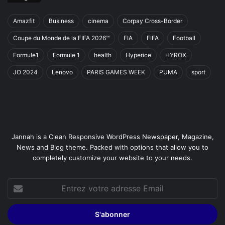
Amazfit
Business
cinema
Corpay Cross-Border
Coupe du Monde de la FIFA 2026™
FIA
FIFA
Football
Formule1
Formule 1
health
Hyperice
HYROX
JO 2024
Lenovo
PARIS GAMES WEEK
PUMA
sport
Jannah is a Clean Responsive WordPress Newspaper, Magazine,
News and Blog theme. Packed with options that allow you to
completely customize your website to your needs.
Entrez
votre
adresse
Email