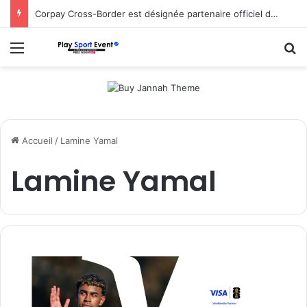
Corpay Cross-Border est désignée partenaire officiel de change d’Ultimate Sevens
Menu
R
Accueil
/
Lamine Yamal
Lamine Yamal