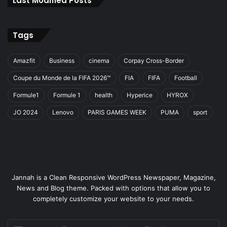
Last Modified Posts
Tags
Amazfit
Business
cinema
Corpay Cross-Border
Coupe du Monde de la FIFA 2026™
FIA
FIFA
Football
Formule1
Formule 1
health
Hyperice
HYROX
JO 2024
Lenovo
PARIS GAMES WEEK
PUMA
sport
Jannah is a Clean Responsive WordPress Newspaper, Magazine,
News and Blog theme. Packed with options that allow you to
completely customize your website to your needs.
Entrez