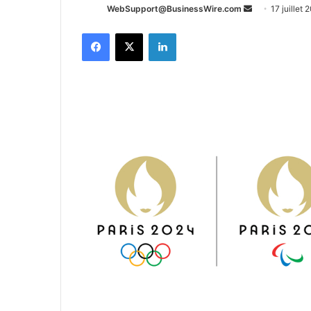
Envoyer
WebSupport@BusinessWire.com
17 juillet 
un
Facebook
X
Linkedin
courriel