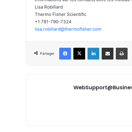
Lisa Robillard
Thermo Fisher Scientific
+1 781-790-7324
lisa.robillard@thermofisher.com
Facebook
X
Linkedin
Partager par email
Im
Partager
WebSupport@Busine