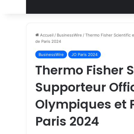
Accueil
/
BusinessWire
/
Thermo Fisher Scientific 
de Paris 2024
BusinessWire
JO Paris 2024
Thermo Fisher Sc
Supporteur Offi
Olympiques et 
Paris 2024