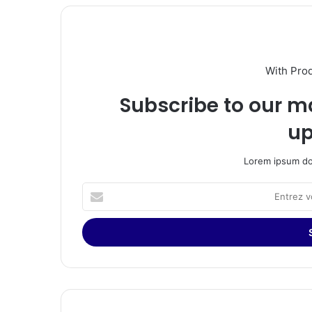
With Pro
Subscribe to our ma
up
Lorem ipsum dol
Entrez
votre
adresse
Email