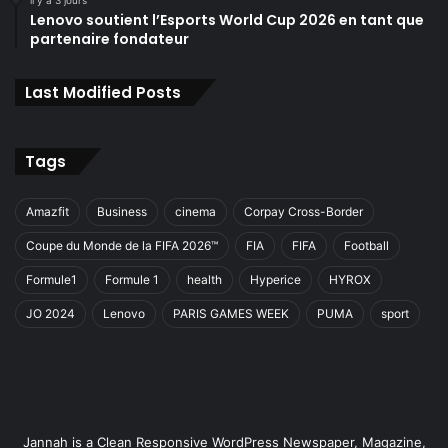
il y a 3 jours
Lenovo soutient l’Esports World Cup 2026 en tant que
partenaire fondateur
Last Modified Posts
Tags
Amazfit
Business
cinema
Corpay Cross-Border
Coupe du Monde de la FIFA 2026™
FIA
FIFA
Football
Formule1
Formule 1
health
Hyperice
HYROX
JO 2024
Lenovo
PARIS GAMES WEEK
PUMA
sport
Jannah is a Clean Responsive WordPress Newspaper, Magazine,