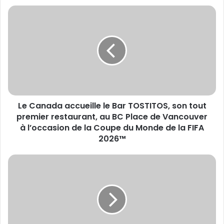
Le
Canada
accueille
le
Bar
TOSTITOS,
son
tout
premier
Le Canada accueille le Bar TOSTITOS, son tout
restaurant,
au
premier restaurant, au BC Place de Vancouver
BC
à l’occasion de la Coupe du Monde de la FIFA
Place
2026™
de
Vancouver
PUMA
à
domine
l’occasion
les
de
Championnats
la
du
Coupe
monde
du
HYROX