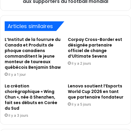
football
aux supporters du football mondial
mondial
Articles similaires
L’Institut de la fourrure du
Corpay Cross-Border est
Canada et Produits de
désignée partenaire
phoque canadiens
officiel de change
commanditent le jeune
d’Ultimate Sevens
monteur de taureaux
il y a 2 jours
québécois Benjamin Shaw
il y a 1 jour
La création
Lenovo soutient l’Esports
chorégraphique « Wing
World Cup 2026 en tant
Chun », née à Shenzhen,
que partenaire fondateur
fait ses débuts en Corée
il y a 5 jours
du Sud
il y a 3 jours