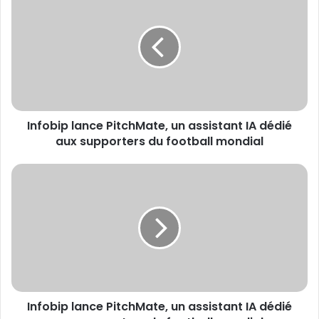
lance
PitchMate,
un
assistant
IA
dédié
aux
supporters
Infobip lance PitchMate, un assistant IA dédié
du
football
aux supporters du football mondial
mondial
Infobip
lance
PitchMate,
un
assistant
IA
dédié
aux
supporters
Infobip lance PitchMate, un assistant IA dédié
du