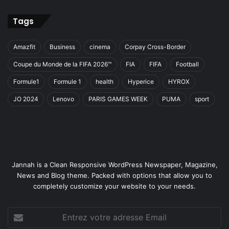
Tags
Amazfit
Business
cinema
Corpay Cross-Border
Coupe du Monde de la FIFA 2026™
FIA
FIFA
Football
Formule1
Formule 1
health
Hyperice
HYROX
JO 2024
Lenovo
PARIS GAMES WEEK
PUMA
sport
Jannah is a Clean Responsive WordPress Newspaper, Magazine,
News and Blog theme. Packed with options that allow you to
completely customize your website to your needs.
Entrez
votre