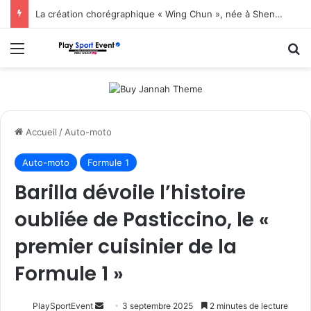
La création chorégraphique « Wing Chun », née à Shenzhen, fait ses débuts en Corée du Sud
Menu
R
Accueil
/
Auto-moto
Auto-moto
Formule 1
Barilla dévoile l’histoire
oubliée de Pasticcino, le «
premier cuisinier de la
Formule 1 »
Envoyer
PlaySportEvent
3 septembre 2025
2 minutes de lecture