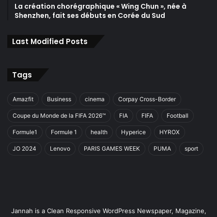
La création chorégraphique « Wing Chun », née à
Shenzhen, fait ses débuts en Corée du Sud
Last Modified Posts
Tags
Amazfit
Business
cinema
Corpay Cross-Border
Coupe du Monde de la FIFA 2026™
FIA
FIFA
Football
Formule1
Formule 1
health
Hyperice
HYROX
JO 2024
Lenovo
PARIS GAMES WEEK
PUMA
sport
Jannah is a Clean Responsive WordPress Newspaper, Magazine,