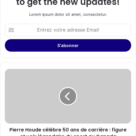
to get the new updates!
Lorem ipsum dolor sit amet, consectetur.
Entrez
votre
adresse
Email
Pierre
Houde
célèbre
50
ans
de
carrière
:
figure
Pierre Houde célèbre 50 ans de carrière : figure
et
voix