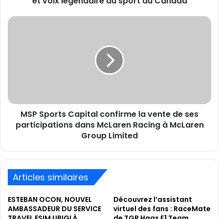
et voix légendaire du sport au Canada
légendaire
du
MSP
sport
Sports
au
Capital
Canada
confirme
la
vente
de
ses
participations
MSP Sports Capital confirme la vente de ses
dans
McLaren
participations dans McLaren Racing à McLaren
Racing
Group Limited
à
McLaren
Group
Limited
Articles similaires
ESTEBAN OCON, NOUVEL
Découvrez l’assistant
AMBASSADEUR DU SERVICE
virtuel des fans : RaceMate
TRAVEL ESIM UBIGI À
de TGR Haas F1 Team,