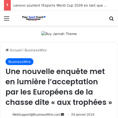
Lenovo soutient l’Esports World Cup 2026 en tant que partenaire fondateur
Menu
R
Accueil
/
BusinessWire
BusinessWire
Une nouvelle enquête met
en lumière l’acceptation
par les Européens de la
chasse dite « aux trophées »
Envoyer
WebSupport@BusinessWire.com
24 janvier 2024