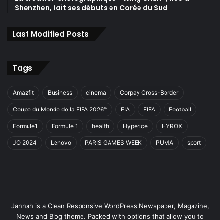
Shenzhen, fait ses débuts en Corée du Sud
Last Modified Posts
Tags
Amazfit
Business
cinema
Corpay Cross-Border
Coupe du Monde de la FIFA 2026™
FIA
FIFA
Football
Formule1
Formule 1
health
Hyperice
HYROX
JO 2024
Lenovo
PARIS GAMES WEEK
PUMA
sport
Jannah is a Clean Responsive WordPress Newspaper, Magazine,
News and Blog theme. Packed with options that allow you to