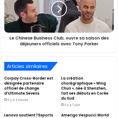
Club,
ouvre
sa
saison
des
déjeuners
Le Chinese Business Club, ouvre sa saison des
officiels
avec
déjeuners officiels avec Tony Parker
Tony
Parker
Articles similaires
Corpay Cross-Border est
La création
désignée partenaire
chorégraphique « Wing
officiel de change
Chun », née à Shenzhen,
d’Ultimate Sevens
fait ses débuts en Corée
du Sud
il y a 3 heures
il y a 1 jour
Lenovo soutient l’Esports
Amerigo Vespucci World