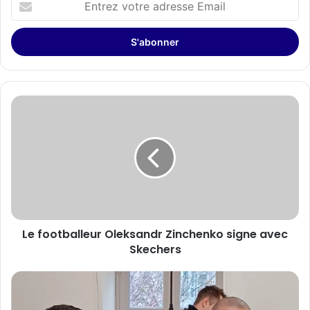
votre
adresse
Email
Le
footballeur
Oleksandr
Zinchenko
signe
avec
Skechers
Le footballeur Oleksandr Zinchenko signe avec
Skechers
Le
Chinese
Business