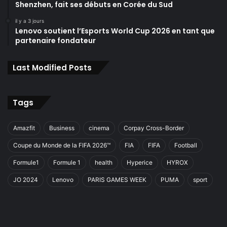
Shenzhen, fait ses débuts en Corée du Sud
il y a 3 jours
Lenovo soutient l’Esports World Cup 2026 en tant que
partenaire fondateur
Last Modified Posts
Tags
Amazfit
Business
cinema
Corpay Cross-Border
Coupe du Monde de la FIFA 2026™
FIA
FIFA
Football
Formule1
Formule 1
health
Hyperice
HYROX
JO 2024
Lenovo
PARIS GAMES WEEK
PUMA
sport