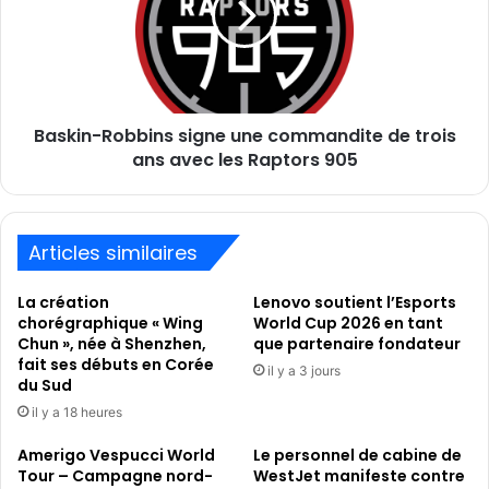
commandite
de
trois
ans
avec
Baskin-Robbins signe une commandite de trois
les
Raptors
ans avec les Raptors 905
905
Articles similaires
La création
Lenovo soutient l’Esports
chorégraphique « Wing
World Cup 2026 en tant
Chun », née à Shenzhen,
que partenaire fondateur
fait ses débuts en Corée
il y a 3 jours
du Sud
il y a 18 heures
Amerigo Vespucci World
Le personnel de cabine de
Tour – Campagne nord-
WestJet manifeste contre