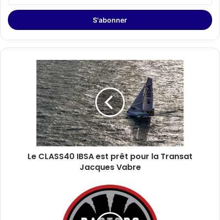
adresse
Email
Le
CLASS40
IBSA
est
prêt
pour
la
Transat
Jacques
Le CLASS40 IBSA est prêt pour la Transat
Vabre
Jacques Vabre
Baskin-
Robbins
signe
une