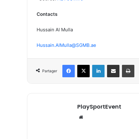
Contacts
Hussain Al Mulla
Hussain.AlMulla@SGMB.ae
Facebook
X
Linkedin
Partager par email
Im
Partager
PlaySportEvent
Website