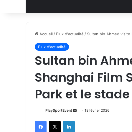
Accueil
/
Flux d'actualité
/
Sultan bin Ahmed visite 
Flux d'actualité
Sultan bin Ahme
Shanghai Film S
Park et le stad
Envoyer
PlaySportEvent
18 février 2026
un
Facebook
X
Linkedin
courriel