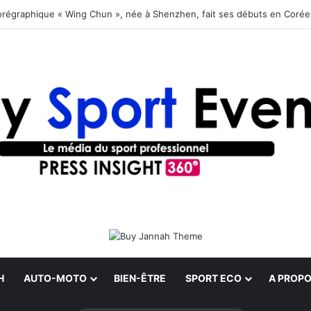
orégraphique « Wing Chun », née à Shenzhen, fait ses débuts en Coré
H
AUTO-MOTO
BIEN-ÊTRE
SPORT ECO
A PROPO