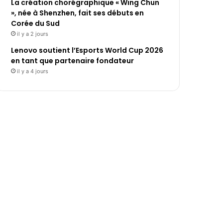
La création chorégraphique « Wing Chun
», née à Shenzhen, fait ses débuts en
Corée du Sud
il y a 2 jours
Lenovo soutient l’Esports World Cup 2026
en tant que partenaire fondateur
il y a 4 jours