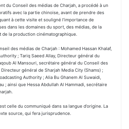
dent du Conseil des médias de Charjah, a procédé à un
tifs avec la partie chinoise, avant de prendre des
quant à cette visite et souligné l’importance de
ises dans les domaines du sport, des médias, de la
et de la production cinématographique.
nseil des médias de Charjah : Mohamed Hassan Khalaf,
uthority ; Tariq Saeed Allay, Directeur général du
oub Al Mansouri, secrétaire général du Conseil des
 Directeur général de Sharjah Media City (Shams) ;
roadcasting Authority ; Alia Bu Ghanem Al Suwaidi,
u ; ainsi que Hessa Abdullah Al Hammadi, secrétaire
arjah.
est celle du communiqué dans sa langue d’origine. La
exte source, qui fera jurisprudence.