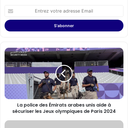
Entrez
votre
adresse
Email
La
police
des
Émirats
arabes
unis
aide
à
sécuriser
La police des Émirats arabes unis aide à
les
Jeux
sécuriser les Jeux olympiques de Paris 2024
olympiques
de
Assurer