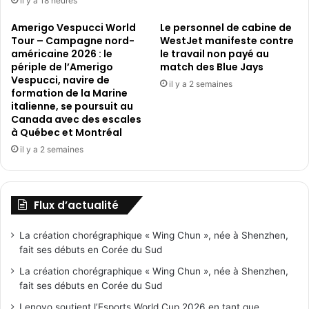
il y a 18 heures
Amerigo Vespucci World
Le personnel de cabine de
Tour – Campagne nord-
WestJet manifeste contre
américaine 2026 : le
le travail non payé au
périple de l’Amerigo
match des Blue Jays
Vespucci, navire de
il y a 2 semaines
formation de la Marine
italienne, se poursuit au
Canada avec des escales
à Québec et Montréal
il y a 2 semaines
Flux d’actualité
La création chorégraphique « Wing Chun », née à Shenzhen,
fait ses débuts en Corée du Sud
La création chorégraphique « Wing Chun », née à Shenzhen,
fait ses débuts en Corée du Sud
Lenovo soutient l’Esports World Cup 2026 en tant que