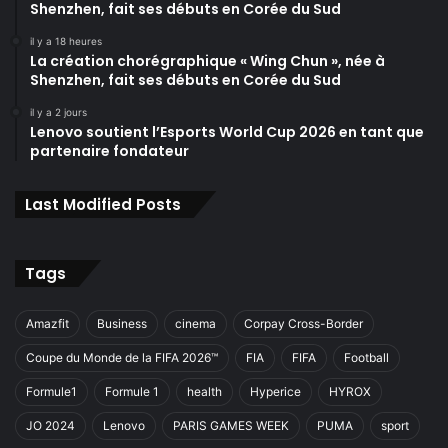
Shenzhen, fait ses débuts en Corée du Sud
il y a 18 heures
La création chorégraphique « Wing Chun », née à
Shenzhen, fait ses débuts en Corée du Sud
il y a 2 jours
Lenovo soutient l’Esports World Cup 2026 en tant que
partenaire fondateur
Last Modified Posts
Tags
Amazfit
Business
cinema
Corpay Cross-Border
Coupe du Monde de la FIFA 2026™
FIA
FIFA
Football
Formule1
Formule 1
health
Hyperice
HYROX
JO 2024
Lenovo
PARIS GAMES WEEK
PUMA
sport