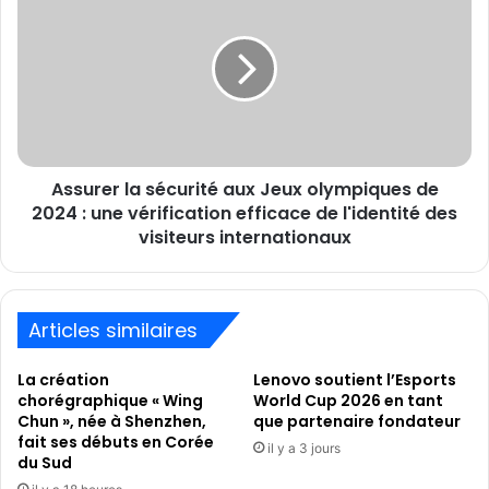
Paris
la
2024
sécurité
aux
Jeux
olympiques
de
2024
:
Assurer la sécurité aux Jeux olympiques de
une
vérification
2024 : une vérification efficace de l'identité des
efficace
visiteurs internationaux
de
l'identité
des
visiteurs
Articles similaires
internationaux
La création
Lenovo soutient l’Esports
chorégraphique « Wing
World Cup 2026 en tant
Chun », née à Shenzhen,
que partenaire fondateur
fait ses débuts en Corée
il y a 3 jours
du Sud