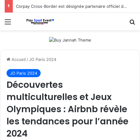
Corpay Cross-Border est désignée partenaire officiel de change d’Ultimate Sevens
Menu
R
Accueil
/
JO Paris 2024
JO Paris 2024
Découvertes
multiculturelles et Jeux
Olympiques : Airbnb révèle
les tendances pour l’année
2024