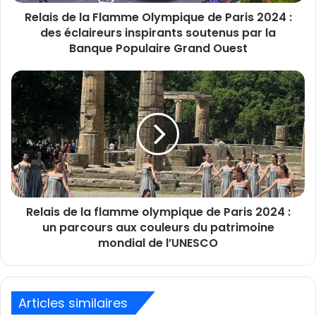
:
Relais de la Flamme Olympique de Paris 2024 :
des
éclaireurs
des éclaireurs inspirants soutenus par la
inspirants
Banque Populaire Grand Ouest
soutenus
par
Relais
la
de
Banque
la
Populaire
flamme
Grand
olympique
Ouest
de
Paris
2024
:
Relais de la flamme olympique de Paris 2024 :
un
parcours
un parcours aux couleurs du patrimoine
aux
mondial de l’UNESCO
couleurs
du
patrimoine
mondial
Articles similaires
de