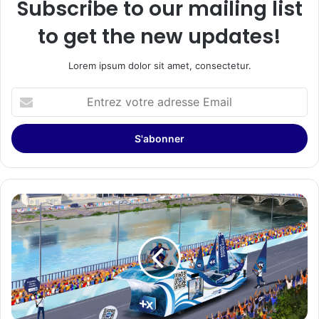
Subscribe to our mailing list
to get the new updates!
Lorem ipsum dolor sit amet, consectetur.
Entrez
votre
adresse
Email
Relais
de
la
Flamme
Olympique
de
Paris
2024