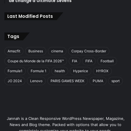
de change d’Ultimate Sevens
Last Modified Posts
Tags
Amazfit
Business
cinema
Corpay Cross-Border
Coupe du Monde de la FIFA 2026™
FIA
FIFA
Football
Formule1
Formule 1
health
Hyperice
HYROX
JO 2024
Lenovo
PARIS GAMES WEEK
PUMA
sport
Jannah is a Clean Responsive WordPress Newspaper, Magazine,
News and Blog theme. Packed with options that allow you to
completely customize your website to your needs.