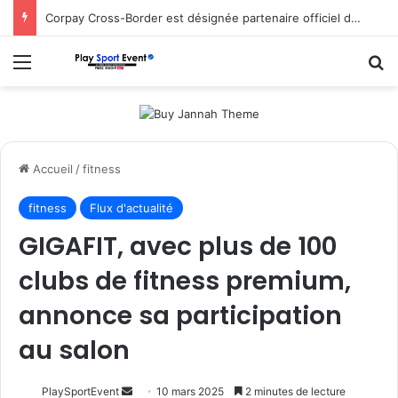
Corpay Cross-Border est désignée partenaire officiel de change d’Ultimate Sevens
Menu
R
Accueil
/
fitness
fitness
Flux d'actualité
GIGAFIT, avec plus de 100
clubs de fitness premium,
annonce sa participation
au salon
Envoyer
PlaySportEvent
10 mars 2025
2 minutes de lecture