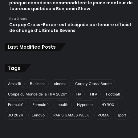
phoque canadiens commanditent le jeune monteur de
taureaux québécois Benjamin Shaw
il y a 3 jours
Corpay Cross-Border est désignée partenaire officiel
de change d’Ultimate Sevens
Last Modified Posts
Tags
Amazfit
Business
cinema
Corpay Cross-Border
Coupe du Monde de la FIFA 2026™
FIA
FIFA
Football
Formule1
Formule 1
health
Hyperice
HYROX
JO 2024
Lenovo
PARIS GAMES WEEK
PUMA
sport