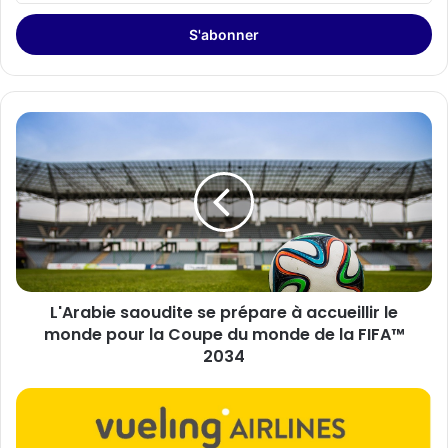
adresse
Email
L'Arabie
saoudite
se
prépare
à
accueillir
le
monde
pour
L'Arabie saoudite se prépare à accueillir le
la
Coupe
monde pour la Coupe du monde de la FIFA™
du
2034
monde
de
Tournoi
la
des
FIFA™
Six