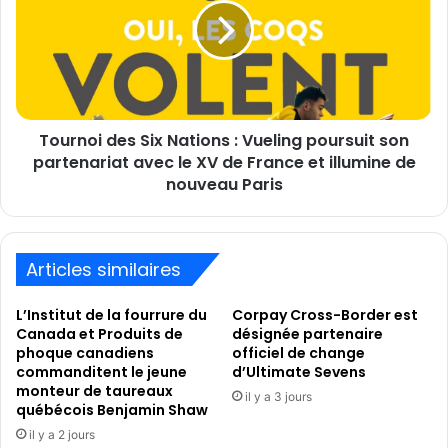
2034
Nations
:
Vueling
poursuit
son
partenariat
Tournoi des Six Nations : Vueling poursuit son
avec
le
partenariat avec le XV de France et illumine de
XV
nouveau Paris
de
France
et
illumine
Articles similaires
de
nouveau
L’Institut de la fourrure du
Corpay Cross-Border est
Paris
Canada et Produits de
désignée partenaire
phoque canadiens
officiel de change
commanditent le jeune
d’Ultimate Sevens
monteur de taureaux
il y a 3 jours
québécois Benjamin Shaw
il y a 2 jours