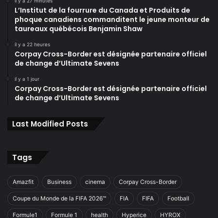
il y a 27 minutes
L’Institut de la fourrure du Canada et Produits de
phoque canadiens commanditent le jeune monteur de
taureaux québécois Benjamin Shaw
il y a 22 heures
Corpay Cross-Border est désignée partenaire officiel
de change d’Ultimate Sevens
il y a 1 jour
Corpay Cross-Border est désignée partenaire officiel
de change d’Ultimate Sevens
Last Modified Posts
Tags
Amazfit
Business
cinema
Corpay Cross-Border
Coupe du Monde de la FIFA 2026™
FIA
FIFA
Football
Formule1
Formule 1
health
Hyperice
HYROX