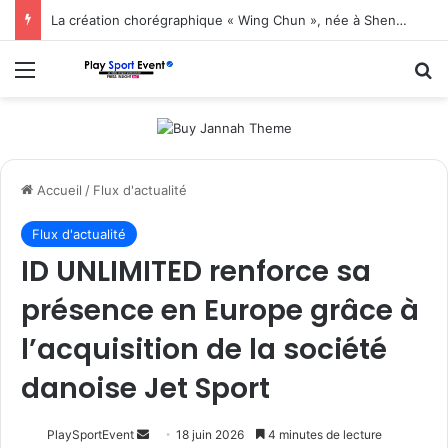
La création chorégraphique « Wing Chun », née à Shenzhen, fait ses débuts en Corée du Sud
Menu
R
Accueil
/
Flux d'actualité
Flux d'actualité
ID UNLIMITED renforce sa
présence en Europe grâce à
l’acquisition de la société
danoise Jet Sport
Envoyer
PlaySportEvent
18 juin 2026
4 minutes de lecture