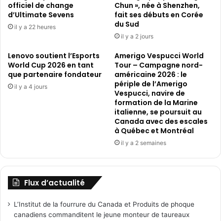
officiel de change
Chun », née à Shenzhen,
d’Ultimate Sevens
fait ses débuts en Corée
du Sud
il y a 22 heures
il y a 2 jours
Lenovo soutient l’Esports
Amerigo Vespucci World
World Cup 2026 en tant
Tour – Campagne nord-
que partenaire fondateur
américaine 2026 : le
périple de l’Amerigo
il y a 4 jours
Vespucci, navire de
formation de la Marine
italienne, se poursuit au
Canada avec des escales
à Québec et Montréal
il y a 2 semaines
Flux d’actualité
L’Institut de la fourrure du Canada et Produits de phoque
canadiens commanditent le jeune monteur de taureaux