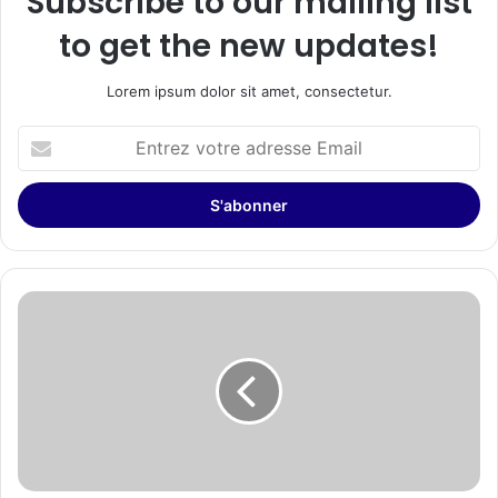
Subscribe to our mailing list
to get the new updates!
Lorem ipsum dolor sit amet, consectetur.
Entrez
votre
adresse
Email
ID
UNLIMITED
renforce
sa
présence
en
Europe
grâce
à