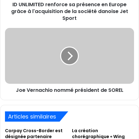
ID UNLIMITED renforce sa présence en Europe
l'acquisition
de
grâce à l'acquisition de la société danoise Jet
la
Sport
société
danoise
Joe
Jet
Vernachio
Sport
nommé
président
de
SOREL
Joe Vernachio nommé président de SOREL
Articles similaires
Corpay Cross-Border est
La création
désignée partenaire
chorégraphique « Wing