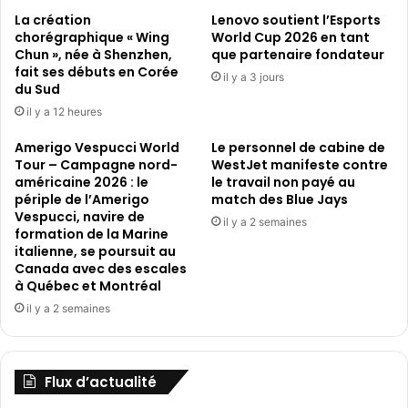
La création
Lenovo soutient l’Esports
chorégraphique « Wing
World Cup 2026 en tant
Chun », née à Shenzhen,
que partenaire fondateur
fait ses débuts en Corée
il y a 3 jours
du Sud
il y a 12 heures
Amerigo Vespucci World
Le personnel de cabine de
Tour – Campagne nord-
WestJet manifeste contre
américaine 2026 : le
le travail non payé au
périple de l’Amerigo
match des Blue Jays
Vespucci, navire de
il y a 2 semaines
formation de la Marine
italienne, se poursuit au
Canada avec des escales
à Québec et Montréal
il y a 2 semaines
Flux d’actualité