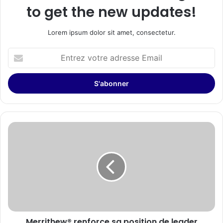
to get the new updates!
Lorem ipsum dolor sit amet, consectetur.
Entrez
votre
adresse
Email
Merrithew®
renforce
sa
position
de
leader
mondial
dans
le
Merrithew® renforce sa position de leader
domaine