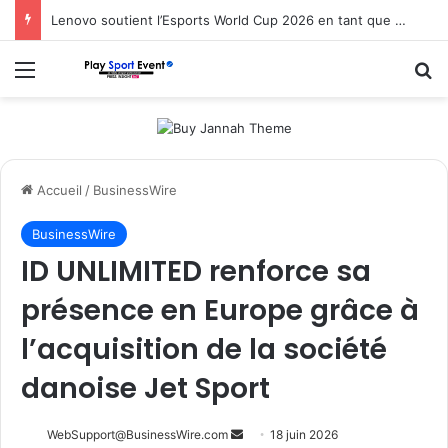
Lenovo soutient l’Esports World Cup 2026 en tant que partenaire fondateur
Menu
R
Accueil
/
BusinessWire
BusinessWire
ID UNLIMITED renforce sa
présence en Europe grâce à
l’acquisition de la société
danoise Jet Sport
Envoyer
WebSupport@BusinessWire.com
18 juin 2026