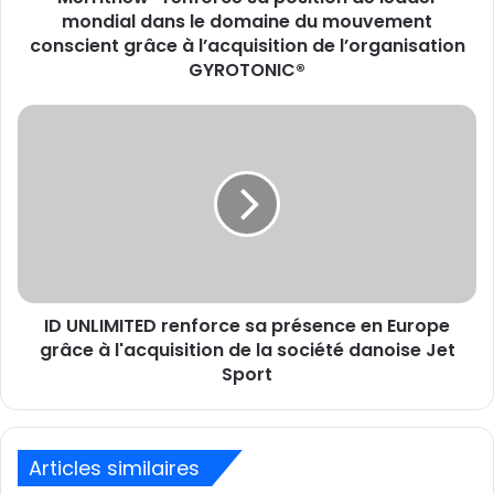
du
mondial dans le domaine du mouvement
mouvement
conscient grâce à l’acquisition de l’organisation
conscient
GYROTONIC®
grâce
à
ID
l’acquisition
UNLIMITED
de
renforce
l’organisation
sa
GYROTONIC®
présence
en
Europe
grâce
à
ID UNLIMITED renforce sa présence en Europe
l'acquisition
de
grâce à l'acquisition de la société danoise Jet
la
Sport
société
danoise
Jet
Sport
Articles similaires