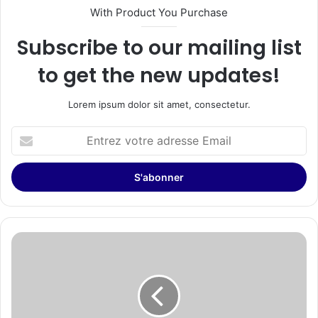
With Product You Purchase
Subscribe to our mailing list
to get the new updates!
Lorem ipsum dolor sit amet, consectetur.
Entrez
votre
adresse
Email
Le
footballeur
Mohammed
Kudus
signe
un