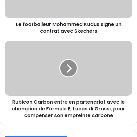
contrat
avec
Skechers
Le footballeur Mohammed Kudus signe un
contrat avec Skechers
Rubicon
Carbon
entre
en
partenariat
avec
le
champion
de
Rubicon Carbon entre en partenariat avec le
Formule
E,
champion de Formule E, Lucas di Grassi, pour
Lucas
compenser son empreinte carbone
di
Grassi,
pour