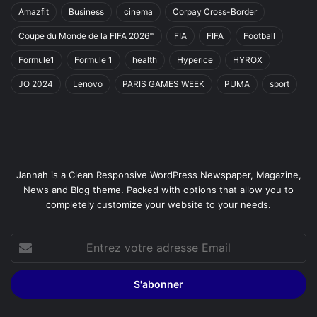
Amazfit
Business
cinema
Corpay Cross-Border
Coupe du Monde de la FIFA 2026™
FIA
FIFA
Football
Formule1
Formule 1
health
Hyperice
HYROX
JO 2024
Lenovo
PARIS GAMES WEEK
PUMA
sport
Jannah is a Clean Responsive WordPress Newspaper, Magazine,
News and Blog theme. Packed with options that allow you to
completely customize your website to your needs.
Entrez
votre
adresse
Email