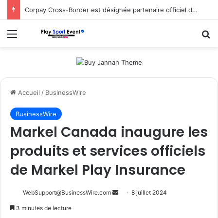
Corpay Cross-Border est désignée partenaire officiel de change d’Ultimate Sevens
Menu
R
Accueil
/
BusinessWire
BusinessWire
Markel Canada inaugure les
produits et services officiels
de Markel Play Insurance
Envoyer
WebSupport@BusinessWire.com
8 juillet 2024
un
3 minutes de lecture
courriel