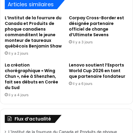
compenser
Articles similaires
son
empreinte
L’Institut de la fourrure du
Corpay Cross-Border est
carbone
Canada et Produits de
désignée partenaire
phoque canadiens
officiel de change
commanditent le jeune
d’Ultimate Sevens
monteur de taureaux
il y a 3 jours
québécois Benjamin Shaw
il y a 2 jours
La création
Lenovo soutient l’Esports
chorégraphique « Wing
World Cup 2026 en tant
Chun », née à Shenzhen,
que partenaire fondateur
fait ses débuts en Corée
il y a 6 jours
du Sud
il y a 4 jours
Flux d’actualité
L’Institut de la fourrure du Canada et Produits de phoque