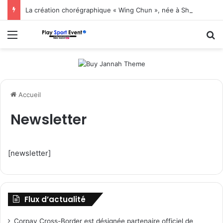
La création chorégraphique « Wing Chun », née à Shenzhen, fait ses débuts en Corée du Sud
Menu
R
Accueil
Newsletter
[newsletter]
Flux d’actualité
Corpay Cross-Border est désignée partenaire officiel de