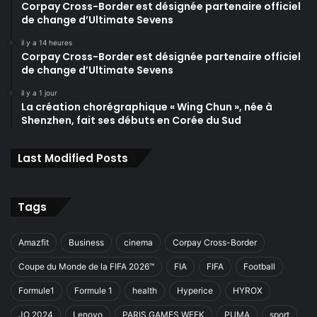
Corpay Cross-Border est désignée partenaire officiel
de change d’Ultimate Sevens
il y a 14 heures
Corpay Cross-Border est désignée partenaire officiel
de change d’Ultimate Sevens
il y a 1 jour
La création chorégraphique « Wing Chun », née à
Shenzhen, fait ses débuts en Corée du Sud
Last Modified Posts
Tags
Amazfit
Business
cinema
Corpay Cross-Border
Coupe du Monde de la FIFA 2026™
FIA
FIFA
Football
Formule1
Formule 1
health
Hyperice
HYROX
JO 2024
Lenovo
PARIS GAMES WEEK
PUMA
sport