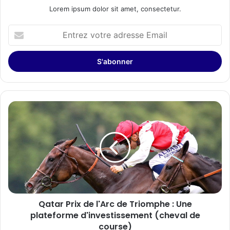
Lorem ipsum dolor sit amet, consectetur.
Entrez
votre
adresse
Email
Qatar
Prix
de
l'Arc
de
Triomphe
:
Une
plateforme
Qatar Prix de l'Arc de Triomphe : Une
d'investissement
(cheval
plateforme d'investissement (cheval de
de
course)