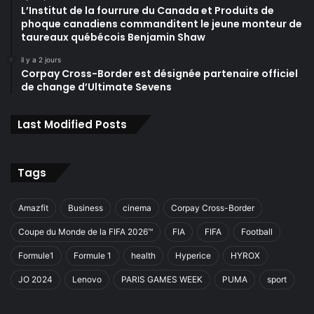
L’Institut de la fourrure du Canada et Produits de
phoque canadiens commanditent le jeune monteur de
taureaux québécois Benjamin Shaw
il y a 2 jours
Corpay Cross-Border est désignée partenaire officiel
de change d’Ultimate Sevens
Last Modified Posts
Tags
Amazfit
Business
cinema
Corpay Cross-Border
Coupe du Monde de la FIFA 2026™
FIA
FIFA
Football
Formule1
Formule 1
health
Hyperice
HYROX
JO 2024
Lenovo
PARIS GAMES WEEK
PUMA
sport