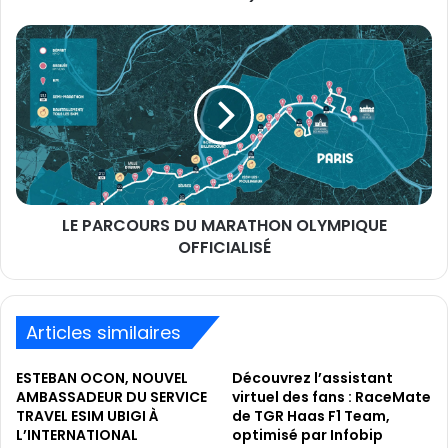
course)
LE
PARCOURS
DU
MARATHON
OLYMPIQUE
OFFICIALISÉ
LE PARCOURS DU MARATHON OLYMPIQUE
OFFICIALISÉ
Articles similaires
ESTEBAN OCON, NOUVEL
Découvrez l’assistant
AMBASSADEUR DU SERVICE
virtuel des fans : RaceMate
TRAVEL ESIM UBIGI À
de TGR Haas F1 Team,
L’INTERNATIONAL
optimisé par Infobip