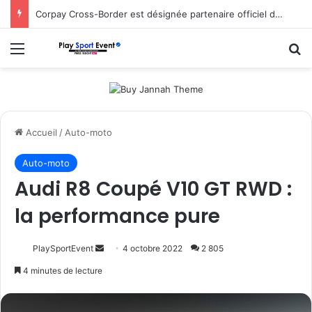
Corpay Cross-Border est désignée partenaire officiel de change d’Ultimate Sevens
Menu
R
Accueil
/
Auto-moto
Auto-moto
Audi R8 Coupé V10 GT RWD :
la performance pure
Envoyer
PlaySportEvent
4 octobre 2022
2 805
un
4 minutes de lecture
courriel