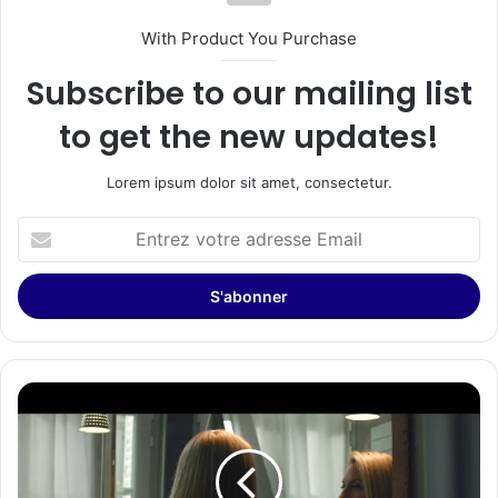
With Product You Purchase
Subscribe to our mailing list
to get the new updates!
Lorem ipsum dolor sit amet, consectetur.
Entrez
votre
adresse
Email
Synsys
:
première
prothèse
bionique