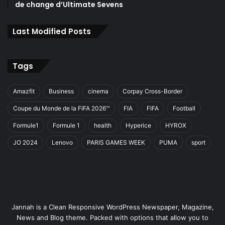
de change d’Ultimate Sevens
Last Modified Posts
Tags
Amazfit
Business
cinema
Corpay Cross-Border
Coupe du Monde de la FIFA 2026™
FIA
FIFA
Football
Formule1
Formule 1
health
Hyperice
HYROX
JO 2024
Lenovo
PARIS GAMES WEEK
PUMA
sport
Jannah is a Clean Responsive WordPress Newspaper, Magazine,
News and Blog theme. Packed with options that allow you to