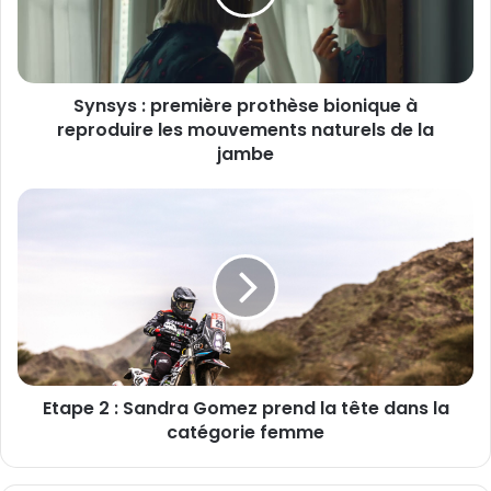
à
reproduire
les
mouvements
Synsys : première prothèse bionique à
naturels
de
reproduire les mouvements naturels de la
la
jambe
jambe
Etape
2
:
Sandra
Gomez
prend
la
tête
dans
Etape 2 : Sandra Gomez prend la tête dans la
la
catégorie
catégorie femme
femme