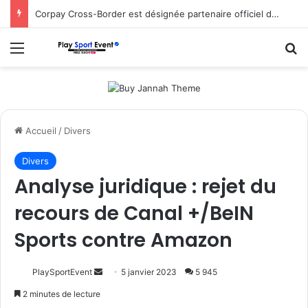
Corpay Cross-Border est désignée partenaire officiel de change d’Ultimate Sevens
Menu
R
Accueil
/
Divers
Divers
Analyse juridique : rejet du
recours de Canal +/BeIN
Sports contre Amazon
Envoyer
PlaySportEvent
5 janvier 2023
5 945
un
2 minutes de lecture
courriel