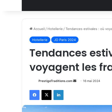
Accueil
/
Hotellerie
/
Tendances estivales : où voya
Hotellerie
JO Paris 2024
Tendances estiv
voyagent les fra
Envoyer
PrestigeTraditions.com
16 mai 2024
un
Facebook
X
Linkedin
courriel