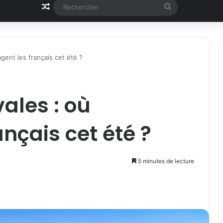
Article Aléatoire
Rechercher
gent les français cet été ?
ales : où
nçais cet été ?
5 minutes de lecture