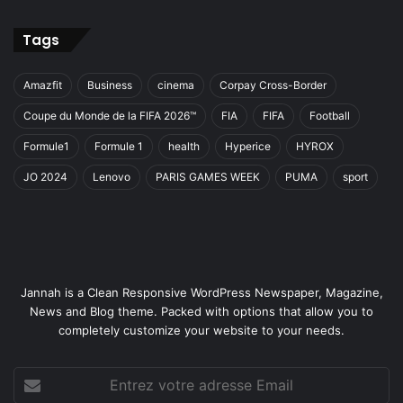
Tags
Amazfit
Business
cinema
Corpay Cross-Border
Coupe du Monde de la FIFA 2026™
FIA
FIFA
Football
Formule1
Formule 1
health
Hyperice
HYROX
JO 2024
Lenovo
PARIS GAMES WEEK
PUMA
sport
Jannah is a Clean Responsive WordPress Newspaper, Magazine,
News and Blog theme. Packed with options that allow you to
completely customize your website to your needs.
Entrez
votre