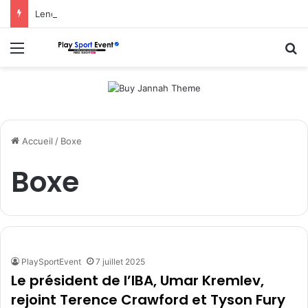
Lenovo soutient l’Esports World Cup 2026 en tant que partenaire fondateur
Menu
R
Accueil
/
Boxe
Boxe
PlaySportEvent
7 juillet 2025
Le président de l’IBA, Umar Kremlev,
rejoint Terence Crawford et Tyson Fury