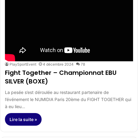
PlaySportEvent
4 décembre 2024
78
Fight Together – Championnat EBU
SILVER (BOXE)
La pesée s’est déroulée au restaurant partenaire de
l’événement le NUMIDIA Paris 20ème du FIGHT TOGETHER qui
à eu lieu…
Lire la suite »